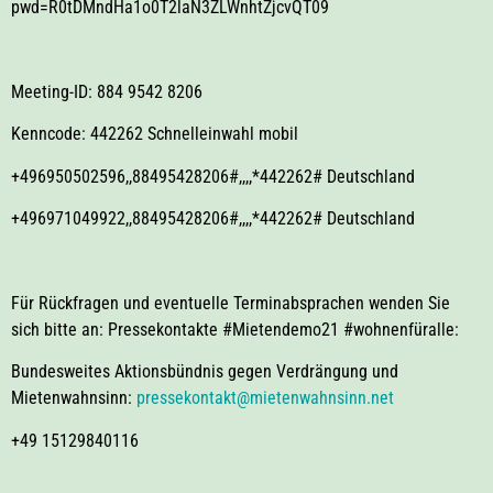
pwd=R0tDMndHa1o0T2laN3ZLWnhtZjcvQT09
Meeting-ID: 884 9542 8206
Kenncode: 442262 Schnelleinwahl mobil
+496950502596,,88495428206#,,,,*442262# Deutschland
+496971049922,,88495428206#,,,,*442262# Deutschland
Für Rückfragen und eventuelle Terminabsprachen wenden Sie
sich bitte an: Pressekontakte #Mietendemo21 #wohnenfüralle:
Bundesweites Aktionsbündnis gegen Verdrängung und
Mietenwahnsinn:
pressekontakt@mietenwahnsinn.net
+49 15129840116