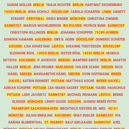
SABINE MÜLLER
BERLIN
TANJA RICHTER
BERLIN
HARTMUT ESCHENBURG
10589 BERLIN
NINA SCHOLZ
DÜSSELORF
CAROLA SCHAEFER
LINEN
ANNETT
ECKARDT
GREIFSWAL
DORIS BINDER
MÜNCHEN
CHRISTINA ZIMMER
DARMSTAT
MARCUS MICHELBERGER
WILPOLSRIE
PATRICK BUND
DARMSTAT
CHRISTOPH KILLINGER
BERLIN
JOHANNA SCHÖPPER
79289 HORBEN
DOMINIK HAMANN
AUGSBURG
UWE B. HORN
DÜSSELORF
DOMENIC SCHÄFER
GIESSEN
LISA KOHESTANI
LEIPZIG
SUSANNE TERSTEEGEN
DÜSSELORF
ELEONORE RÖHL
14050 BERLIN
DIETER RÖHL
14050 BERLIN
MONICA
MITSIOS
AUGSBURG
P. JOCKISCH
MERING
MANFRED GROTE
BERLIN
MARTIN
HALLER
BERLIN
JENS DEGNER
KARLSRUHE
HOLGER SZABO
DRESEN
NICO
HÄNEL
DRESEN
MARGARETHE HÄNEL
DRESEN
SVEN HOFFMANN
WERER
(HAVEL)
KATRIN DEHNERT
POTSAM
MATTHIAS ASCHE
WERER (HAVEL)
ADRIAN SCHUPKE
POTSAM
LEA-MARIE SAGERT
POTSAM
ISABEL HAUSCHILD
POTSAM
LARS JACOBITZ
DARMSTAT
MICHAEL REIMANN
LEIPZIG
BERND
KLINGER
MÜNCHEN
LENNY SASSE
GIESSEN
JASMIN-RENÉE PETRY
FRANKFURT-SACHSENHAUSEN
MECHTHILD SIEVERS DR. MED.
48161
MÜNSTER
JULIAN BREULING
AUGSBURG
WULF KUGLER
DARMSTAT
PIA
KARINA BLUMENTHAL
ST. INGBERT
RALF ABILGAARD
DARMSTAT
AXEL