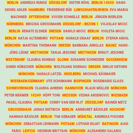
BERLIN
ANDREAS RUNGE
DÜSSELORF
DIETER RÖHL
BERLIN 14050
HANS-
GEORG ADLER
HAMBURG
FRIEDERIKE RÜD
LUWIGSHAFEN/RHEIN
EVA MARIA
MACHNER
OFTERSHEIM
VIVIEN SCHNELLE
BERLIN
JÜRGEN BIERLEIN
NÜRNBERG
BRIGIDA GROSSMANN
DÜSSELORF - BEZIRK 1
VOJISLAV MICIC
BERLIN
RENATE ELSNER
DRESEN
DANILO MICIC
BERLIN
VIOLETA MICIC
BERLIN
KATJA ALTENBURG
POTSAM
HARALD GRAAF
BERLIN
STEFAN ANIOL
MÜNCHEN
MARTINA THIEMANN
DRESEN
BARBARA JUNGLAS
MAINZ
HANS-
JÖRG LÜCKE
MEITINGEN
TANJA JESCHKE
MEITINGEN
BIRGIT JESCHKE
WESTENORF
CLAUDIA KONRAD
GLONN
SUSANNE SCHNEIDER
DOSSENHEIM
GUNDI HÜBSCHER
MÜNCHEN
WOLFGANG DORNAU
DRESEN
EMILIE ORTHEN
MÜNCHEN
HARALD LATZEL
HEIELBERG
MICHAEL KÄSMAIER
WIESBAEN/GERMANY
UTE SCHUMANN
BISPINGEN
ROSEMARIE GLASS
SCHNEVERINGEN
CLAUDIA AHRENS
HANNOVER
KLAUS MÜLLER
MÜNCHEN
PETER KRÄMER
10249
HÖPF TONI
MEISSEN
VESNA ARSENOVIC
WIESBAEN
PAGEL; CLAUDIA
POTSAM
CORRY VAN DER RIJT
DÜSSELORF
RAINER METZ
GROSSENHAIN
JONAS DIETRICH
BERLIN
ANNEGRET BÄSSLER
HOCHORF
HANNAH BÄSSLER
BERLIN
TIM GEBAUER
MÜHLTAL
ANDREAS FISCHER
MÜNCHEN
SEBASTIAN LEHMANN
POTSAM
LOTHAR DUJAT
RATINGEN
AIAD
FARIS
LEIPZIG
HEIDRUN BRITTAIN
MÜNCHEN
ALEXANDRU SALARIU