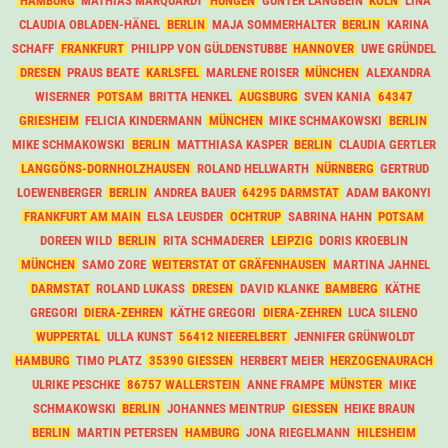
HAMBURG
MATHIAS MARQUARDT
HUNGEN
GUNTER LANGBEIN
KÖLN
LINA
CLAUDIA OBLADEN-HÄNEL
BERLIN
MAJA SOMMERHALTER
BERLIN
KARINA
SCHAFF
FRANKFURT
PHILIPP VON GÜLDENSTUBBE
HANNOVER
UWE GRÜNDEL
DRESEN
PRAUS BEATE
KARLSFEL
MARLENE ROISER
MÜNCHEN
ALEXANDRA
WISERNER
POTSAM
BRITTA HENKEL
AUGSBURG
SVEN KANIA
64347
GRIESHEIM
FELICIA KINDERMANN
MÜNCHEN
MIKE SCHMAKOWSKI
BERLIN
MIKE SCHMAKOWSKI
BERLIN
MATTHIASA KASPER
BERLIN
CLAUDIA GERTLER
LANGGÖNS-DORNHOLZHAUSEN
ROLAND HELLWARTH
NÜRNBERG
GERTRUD
LOEWENBERGER
BERLIN
ANDREA BAUER
64295 DARMSTAT
ADAM BAKONYI
FRANKFURT AM MAIN
ELSA LEUSDER
OCHTRUP
SABRINA HAHN
POTSAM
DOREEN WILD
BERLIN
RITA SCHMADERER
LEIPZIG
DORIS KROEBLIN
MÜNCHEN
SAMO ZORE
WEITERSTAT OT GRÄFENHAUSEN
MARTINA JAHNEL
DARMSTAT
ROLAND LUKASS
DRESEN
DAVID KLANKE
BAMBERG
KÄTHE
GREGORI
DIERA-ZEHREN
KÄTHE GREGORI
DIERA-ZEHREN
LUCA SILENO
WUPPERTAL
ULLA KUNST
56412 NIEERELBERT
JENNIFER GRÜNWOLDT
HAMBURG
TIMO PLATZ
35390 GIESSEN
HERBERT MEIER
HERZOGENAURACH
ULRIKE PESCHKE
86757 WALLERSTEIN
ANNE FRAMPE
MÜNSTER
MIKE
SCHMAKOWSKI
BERLIN
JOHANNES MEINTRUP
GIESSEN
HEIKE BRAUN
BERLIN
MARTIN PETERSEN
HAMBURG
JONA RIEGELMANN
HILESHEIM