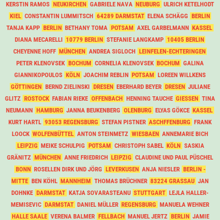
KERSTIN RAMOS
NEUKIRCHEN
GABRIELE NAVA
NEUBURG
ULRICH KETELHODT
KIEL
CONSTANTIN LUMMITSCH
64289 DARMSTAT
ELENA SCHÄGG
BERLIN
TANJA KAPP
BERLIN
BETHANY TOMA
POTSAM
AXEL GARBELMANN
KASSEL
DIANA MECARELLI
10779 BERLIN
STEFANIE LANGKAMP
10405 BERLIN
CHEYENNE HOFF
MÜNCHEN
ANDREA SIGLOCH
LEINFELEN-ECHTERINGEN
PETER KLENOVSEK
BOCHUM
CORNELIA KLENOVSEK
BOCHUM
GALINA
GIANNIKOPOULOS
KÖLN
JOACHIM REBLIN
POTSAM
LOREEN WILLKENS
GÖTTINGEN
BERND ZIELINSKI
DRESEN
EBERHARD BEYER
DRESEN
JULIANE
GLITZ
ROSTOCK
FABIAN RIEKE
OFFENBACH
HENNING TAUCHE
GIESSEN
TINA
NEUMANN
HAMBURG
JANNA BEUKENBERG
OLENBURG
ELYAS GÖKCE
KASSEL
KURT HARTL
93053 REGENSBURG
STEFAN PISTNER
ASCHFFENBURG
FRANK
LOOCK
WOLFENBÜTTEL
ANTON STEINMETZ
WIESBAEN
ANNEMARIE BICH
LEIPZIG
MEIKE SCHULPIG
POTSAM
CHRISTOPH SABEL
KÖLN
SASKIA
GRÄNITZ
MÜNCHEN
ANNE FRIEDRICH
LEIPZIG
CLAUDINE UND PAUL PÜSCHEL
BONN
ROSELLEN DIRK UND JÖRG
LEVERKUSEN
ANJA NIESLER
BERLIN -
MITTE
BEN KÖHL
MANNHEIM
THOMAS BRÜCHNER
83224 GRASSAU
JAN
DOHNKE
DARMSTAT
KATJA SOVARASTEANU
STUTTGART
LEJLA HALLER-
MEMISEVIC
DARMSTAT
DANIEL MÜLLER
REGENSBURG
MANUELA WEHNER
HALLE SAALE
VERENA BALMER
FELLBACH
MANUEL JERTZ
BERLIN
JAMIE