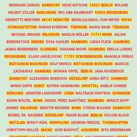
REINHARD ZARGES
DARMSTAT
HEIKE KUTSCHE
12627 BERLIN
ROLAND
HELMUT ZÖLLER
KARLSRUHE
IRIS ABB-BAUMGART
93055 REGENSBURG
HENRIETTE MERTNER
48147 MÜNSTER
WEUDLS@GMAIL.COM MEYER
90596
SCHWANSTETTEN
FABIAN EVERDING
TÜBINGEN
MARIA BAUR
TÜBINGEN
MICHAEL ERHARD
ERLANGEN
MADLIN MÜLLER
71711 MURR
JULIAN
BIRKENSTOCK
DRESEN
SVEA GAHLER
HAMBURG
LUKAS FLECK
HAMBURG
JANNA BEUKENBERG
OLENBURG
SUSANNE MOHR
HAMBURG
EMILIA LORENZ
REGENSBURG
VLADO ANGELOVSKI
71701 SCWIEBERINGEN
MANUELA PIERAS
BIETIGHEIM BISSINGEN
ROLF BRINGS
BIETIGHEIM-BISSINGEN
MARCUS
ZACHARIAS
HAMBURG
MONIKA OPPEL
BERLIN
JANA ROSEBROCK
DARMSTAT
ALEXANDRA BOENISCH
DÜSSELORF
ANNA RÜTZ
HAMBURG
MIRKO DUFFE
SOEST
KATRIN SANDMANN
SWISTTAL
AMELIE SANDER
MÜNCHEN
JENNIFER LANGSDORF
LINEN
WALTRAUD HÄRTWIG
BORNHEIM
KARIN WÖLFEL
BONN
DANIEL PÉREZ MARTÍNEZ
MARBURG
RENATE KOPP-
JUHNKE
ERLANGEN
KERSTIN REGENER
BONN
STEFAN WAGNER
DARMSTAT
BÄRBEL DR. NADERER
DÜSSELORF
FRANK BLUME
BERLIN
HOLGER KLAUS
WETZLAR
BIRGIT KÜHL
RUHPOLING
HEIDRUN FRENZEL
THIERHAUPTEN
CHRISTOPH ROLLES
MAINZ
IGOR BAKOVIĆ
AUGSBURG
RITA KRÜSEMANN