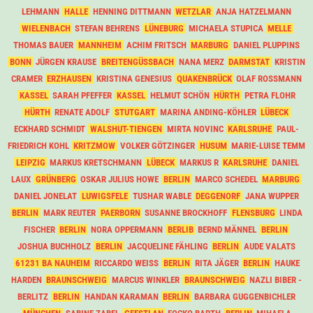
LEHMANN
HALLE
HENNING DITTMANN
WETZLAR
ANJA HATZELMANN
WIELENBACH
STEFAN BEHRENS
LÜNEBURG
MICHAELA STUPICA
MELLE
THOMAS BAUER
MANNHEIM
ACHIM FRITSCH
MARBURG
DANIEL PLUPPINS
BONN
JÜRGEN KRAUSE
BREITENGÜSSBACH
NANA MERZ
DARMSTAT
KRISTIN
CRAMER
ERZHAUSEN
KRISTINA GENESIUS
QUAKENBRÜCK
OLAF ROSSMANN
KASSEL
SARAH PFEFFER
KASSEL
HELMUT SCHÖN
HÜRTH
PETRA FLOHR
HÜRTH
RENATE ADOLF
STUTGART
MARINA ANDING-KÖHLER
LÜBECK
ECKHARD SCHMIDT
WALSHUT-TIENGEN
MIRTA NOVINC
KARLSRUHE
PAUL-
FRIEDRICH KOHL
KRITZMOW
VOLKER GÖTZINGER
HUSUM
MARIE-LUISE TEMM
LEIPZIG
MARKUS KRETSCHMANN
LÜBECK
MARKUS R
KARLSRUHE
DANIEL
LAUX
GRÜNBERG
OSKAR JULIUS HOWE
BERLIN
MARCO SCHEDEL
MARBURG
DANIEL JONELAT
LUWIGSFELE
TUSHAR WABLE
DEGGENORF
JANA WUPPER
BERLIN
MARK REUTER
PAERBORN
SUSANNE BROCKHOFF
FLENSBURG
LINDA
FISCHER
BERLIN
NORA OPPERMANN
BERLIB
BERND MÄNNEL
BERLIN
JOSHUA BUCHHOLZ
BERLIN
JACQUELINE FÄHLING
BERLIN
AUDE VALATS
61231 BA NAUHEIM
RICCARDO WEISS
BERLIN
RITA JÄGER
BERLIN
HAUKE
HARDEN
BRAUNSCHWEIG
MARCUS WINKLER
BRAUNSCHWEIG
NAZLI BIBER -
BERLITZ
BERLIN
HANDAN KARAMAN
BERLIN
BARBARA GUGGENBICHLER