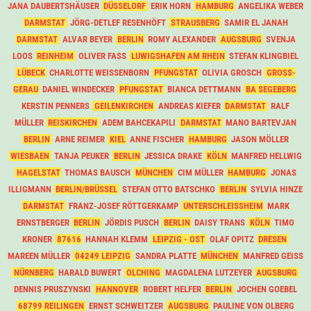
JANA DAUBERTSHÄUSER
DÜSSELORF
ERIK HORN
HAMBURG
ANGELIKA WEBER
DARMSTAT
JÖRG-DETLEF RESENHÖFT
STRAUSBERG
SAMIR EL JANAH
DARMSTAT
ALVAR BEYER
BERLIN
ROMY ALEXANDER
AUGSBURG
SVENJA
LOOS
REINHEIM
OLIVER FASS
LUWIGSHAFEN AM RHEIN
STEFAN KLINGBIEL
LÜBECK
CHARLOTTE WEISSENBORN
PFUNGSTAT
OLIVIA GROSCH
GROSS-G
ERAU
DANIEL WINDECKER
PFUNGSTAT
BIANCA DETTMANN
BA SEGEBERG
KERSTIN PENNERS
GEILENKIRCHEN
ANDREAS KIEFER
DARMSTAT
RALF
MÜLLER
REISKIRCHEN
ADEM BAHCEKAPILI
DARMSTAT
MANO BARTEVJAN
BERLIN
ARNE REIMER
KIEL
ANNE FISCHER
HAMBURG
JASON MÖLLER
WIESBAEN
TANJA PEUKER
BERLIN
JESSICA DRAKE
KÖLN
MANFRED HELLWIG
HAGELSTAT
THOMAS BAUSCH
MÜNCHEN
CIM MÜLLER
HAMBURG
JONAS
ILLIGMANN
BERLIN/BRÜSSEL
STEFAN OTTO BATSCHKO
BERLIN
SYLVIA HINZE
DARMSTAT
FRANZ-JOSEF RÖTTGERKAMP
UNTERSCHLEISSHEIM
MARK
ERNSTBERGER
BERLIN
JÖRDIS PUSCH
BERLIN
DAISY TRANS
KÖLN
TIMO
KRONER
87616
HANNAH KLEMM
LEIPZIG - OST
OLAF OPITZ
DRESEN
MAREEN MÜLLER
04249 LEIPZIG
SANDRA PLATTE
MÜNCHEN
MANFRED GEISS
NÜRNBERG
HARALD BUWERT
OLCHING
MAGDALENA LUTZEYER
AUGSBURG
DENNIS PRUSZYNSKI
HANNOVER
ROBERT HELFER
BERLIN
JOCHEN GOEBEL
68799 REILINGEN
ERNST SCHWEITZER
AUGSBURG
PAULINE VON OLBERG