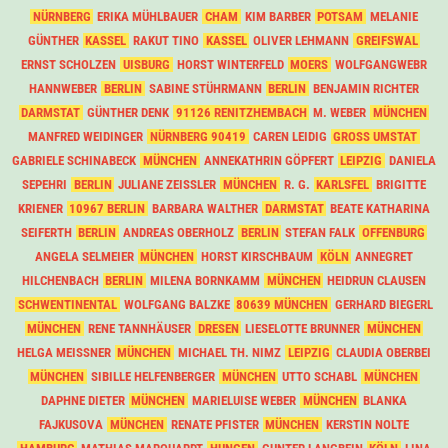
NÜRNBERG
ERIKA MÜHLBAUER
CHAM
KIM BARBER
POTSAM
MELANIE
GÜNTHER
KASSEL
RAKUT TINO
KASSEL
OLIVER LEHMANN
GREIFSWAL
ERNST SCHOLZEN
UISBURG
HORST WINTERFELD
MOERS
WOLFGANGWEBR
HANNWEBER
BERLIN
SABINE STÜHRMANN
BERLIN
BENJAMIN RICHTER
DARMSTAT
GÜNTHER DENK
91126 RENITZHEMBACH
M. WEBER
MÜNCHEN
MANFRED WEIDINGER
NÜRNBERG 90419
CAREN LEIDIG
GROSS UMSTAT
GABRIELE SCHINABECK
MÜNCHEN
ANNEKATHRIN GÖPFERT
LEIPZIG
DANIELA
SEPEHRI
BERLIN
JULIANE ZEISSLER
MÜNCHEN
R. G.
KARLSFEL
BRIGITTE
KRIENER
10967 BERLIN
BARBARA WALTHER
DARMSTAT
BEATE KATHARINA
SEIFERTH
BERLIN
ANDREAS OBERHOLZ
BERLIN
STEFAN FALK
OFFENBURG
ANGELA SELMEIER
MÜNCHEN
HORST KIRSCHBAUM
KÖLN
ANNEGRET
HILCHENBACH
BERLIN
MILENA BORNKAMM
MÜNCHEN
HEIDRUN CLAUSEN
SCHWENTINENTAL
WOLFGANG BALZKE
80639 MÜNCHEN
GERHARD BIEGERL
MÜNCHEN
RENE TANNHÄUSER
DRESEN
LIESELOTTE BRUNNER
MÜNCHEN
HELGA MEISSNER
MÜNCHEN
MICHAEL TH. NIMZ
LEIPZIG
CLAUDIA OBERBEI
MÜNCHEN
SIBILLE HELFENBERGER
MÜNCHEN
UTTO SCHABL
MÜNCHEN
DAPHNE DIETER
MÜNCHEN
MARIELUISE WEBER
MÜNCHEN
BLANKA
FAJKUSOVA
MÜNCHEN
RENATE PFISTER
MÜNCHEN
KERSTIN NOLTE