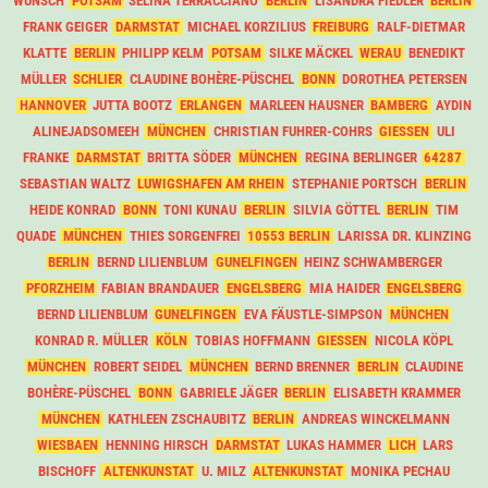
WÜNSCH
POTSAM
SELINA TERRACCIANO
BERLIN
LISANDRA FIEDLER
BERLIN
FRANK GEIGER
DARMSTAT
MICHAEL KORZILIUS
FREIBURG
RALF-DIETMAR
KLATTE
BERLIN
PHILIPP KELM
POTSAM
SILKE MÄCKEL
WERAU
BENEDIKT
MÜLLER
SCHLIER
CLAUDINE BOHÈRE-PÜSCHEL
BONN
DOROTHEA PETERSEN
HANNOVER
JUTTA BOOTZ
ERLANGEN
MARLEEN HAUSNER
BAMBERG
AYDIN
ALINEJADSOMEEH
MÜNCHEN
CHRISTIAN FUHRER-COHRS
GIESSEN
ULI
FRANKE
DARMSTAT
BRITTA SÖDER
MÜNCHEN
REGINA BERLINGER
64287
SEBASTIAN WALTZ
LUWIGSHAFEN AM RHEIN
STEPHANIE PORTSCH
BERLIN
HEIDE KONRAD
BONN
TONI KUNAU
BERLIN
SILVIA GÖTTEL
BERLIN
TIM
QUADE
MÜNCHEN
THIES SORGENFREI
10553 BERLIN
LARISSA DR. KLINZING
BERLIN
BERND LILIENBLUM
GUNELFINGEN
HEINZ SCHWAMBERGER
PFORZHEIM
FABIAN BRANDAUER
ENGELSBERG
MIA HAIDER
ENGELSBERG
BERND LILIENBLUM
GUNELFINGEN
EVA FÄUSTLE-SIMPSON
MÜNCHEN
KONRAD R. MÜLLER
KÖLN
TOBIAS HOFFMANN
GIESSEN
NICOLA KÖPL
MÜNCHEN
ROBERT SEIDEL
MÜNCHEN
BERND BRENNER
BERLIN
CLAUDINE
BOHÈRE-PÜSCHEL
BONN
GABRIELE JÄGER
BERLIN
ELISABETH KRAMMER
MÜNCHEN
KATHLEEN ZSCHAUBITZ
BERLIN
ANDREAS WINCKELMANN
WIESBAEN
HENNING HIRSCH
DARMSTAT
LUKAS HAMMER
LICH
LARS
BISCHOFF
ALTENKUNSTAT
U. MILZ
ALTENKUNSTAT
MONIKA PECHAU