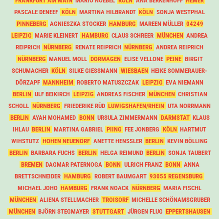
FRANKFURT AM MAIN
MARIO NOEBEL
KÖLN
ANA BERKENHOFF
HEMER
PASCALE DENEEF
KÖLN
MARTINA HILBRANDT
KÖLN
SONJA WESTPHAL
PINNEBERG
AGNIESZKA STOCKER
HAMBURG
MAREEN MÜLLER
04249
LEIPZIG
MARIE KLEINERT
HAMBURG
CLAUS SCHREER
MÜNCHEN
ANDREA
REIPRICH
NÜRNBERG
RENATE REIPRICH
NÜRNBERG
ANDREA REIPRICH
NÜRNBERG
MANUEL MOLL
DORMAGEN
ELISE VELLONE
PEINE
BIRGIT
SCHUMACHER
KÖLN
SILKE GIESSMANN
WIESBAEN
HEIKE SOMMERAUER-
DÖRZAPF
MANNHEIM
ROBERTO MATUSZCZAK
LEIPZIG
EVA NIEMANN
BERLIN
ULF BEIKIRCH
LEIPZIG
ANDREAS FISCHER
MÜNCHEN
CHRISTIAN
SCHOLL
NÜRNBERG
FRIEDERIKE RÜD
LUWIGSHAFEN/RHEIN
UTA NORRMANN
BERLIN
AYAH MOHAMED
BONN
URSULA ZIMMERMANN
DARMSTAT
KLAUS
IHLAU
BERLIN
MARTINA GABRIEL
PIING
FEE JONBERG
KÖLN
HARTMUT
WIHSTUTZ
HOHEN NEUENORF
ANETTE HENSSLER
BERLIN
KEVIN BÖLLING
BERLIN
BARBARA FUCHS
BERLIN
HELGA REIMUND
BERLIN
SONJA TAUBERT
BREMEN
DAGMAR PATERNOGA
BONN
ULRICH FRANZ
BONN
ANNA
BRETTSCHNEIDER
HAMBURG
ROBERT BAUMGART
93055 REGENSBURG
MICHAEL JOHO
HAMBURG
FRANK NOACK
NÜRNBERG
MARIA FISCHL
MÜNCHEN
ALIENA STELLMACHER
TROISORF
MICHELLE SCHÖNAMSGRUBER
MÜNCHEN
BJÖRN STEGMAYER
STUTTGART
JÜRGEN FLUG
EPPERTSHAUSEN