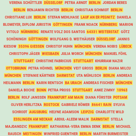
VERENA SCHÜTTLER
DÜSSELORF
PETRA ARNDT
BERLIN
JORDAN BERES
BERLIN
BENJAMIN RICHTER
BERLIN
CHRISTIAN SCHMIDT
BERLIN
CHRISTIANE LUX
BERLIN
STEFAN MEHLHASE
LAUF AN ER PEGNITZ
DANIELA
BLOMEYER, DIPLOM JURISTIN
GÖTTINGEN
FRANK NOACK
NÜRNBERG
MARION
VITOLO
NÜRNBERG
RENATE VOLZ DOS SANTOS
64331 WEITERSTAT
GÖTZ
SCHÖNINGH
GÖTTINGEN
WOLFGANG D. WEITHÄUSER
DÜSSELORF
JANNIS
KIESOW
35396 GIESSEN
CHRISTOF HUHN
MÜNCHEN
VERENA NOBIS
LÜBECK
CHRISTOPH JÄGER
WIESBAEN
JULIA WORCH
MÜNCHEN
MANUEL FÖHL
STUTTGART
CHRISTINE FABRICIUS
STUTTGART
KHURRAM NAZIR
OTTOBRUNN
PETRA HÖHNEL
MÜNCHEN
VEIT GROSS
BERLIN
DIANA MILCU
MÜNCHEN
STEFANIE KÄRTNER
DARMSTAT
UTA MÜHLISCH
BERLIN
ANDREAS
HEILMANN
BERLIN
KARIN RENTSCH
BA URACH
ANDREAS FISCHER
MÜNCHEN
DANIELA BOCHE
BONN
PETRA PROSS
STUTTGART
ANKE ZIMNY
10963
BERLIN
ROLF JANSSEN
FRANKFURT AM MAIN
DIANA FÖRSTER
POTSAM
OLIVER HERLITZKA
ROSTOCK
GABRIELE RÖMER
86641 RAIN
SYLVIA
SCHRODT
AUGSBURG
HELYNE ADAMSON
LEIPZIG
CHARLOTTE WILD
ESSLINGEN AM NECKAR
ABDUL-ALEEM MALIK
DARMSTAT
STELLA
MAJDANDZIC
FRANKFURT
KATHARINA-VERA EMMA DENK
BERLIN
MICHAEL
RAUSCH
MEITINGEN
WINFRIED GUENTHER
BERLIN
MARTIN BURMEISTER