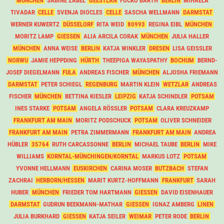
MÜNCHEN
SABINE ZABEL
GEESTLAN
FOCKO BARTH
BERLIN
MIHAELA
TIVADAR
CELLE
SVENJA DIOCLES
CELLE
SASCHA WELLMANN
DARMSTAT
WERNER KUWERTZ
DÜSSELORF
RITA WEID
80993
REGINA EIBL
MÜNCHEN
MORITZ LAMP
GIESSEN
ALIA ARCILA CORAK
MÜNCHEN
JULIA HALLER
MÜNCHEN
ANNA WEISE
BERLIN
KATJA WINKLER
DRESEN
LISA GEISSLER
NORWU
JAMIE HEPPDING
HÜRTH
THEEPIGA WAYASPATHY
BOCHUM
BERND-
JOSEF DIEGELMANN
FULA
ANDREAS FISCHER
MÜNCHEN
ALJOSHA FRIEMANN
DARMSTAT
PETER SCHIEGL
REGENBURG
MARTIN KLEIN
WETZLAR
ANDREAS
FISCHER
MÜNCHEN
BETTINA KIESLER
LEIPZIG
KATJA SCHINDLER
POTSAM
INES STARKE
POTSAM
ANGELA RÖSSLER
POTSAM
CLARA KREUZKAMP
FRANKFURT AM MAIN
MORITZ PODSCHUCK
POTSAM
OLIVER SCHNEIDER
FRANKFURT AM MAIN
PETRA ZIMMERMANN
FRANKFURT AM MAIN
ANDREA
HÜBLER
35764
RUTH CARCASSONNE
BERLIN
MICHAEL TAUBE
BERLIN
MIKE
WILLIAMS
KORNTAL-MÜNCHINGEN/KORNTAL
MARKUS LOTZ
POTSAM
YVONNE HELLMANN
EUSKIRCHEN
CARINA MOSER
BUTZBACH
STEFAN
ZACHRAI
HERBORN/HESSEN
MARIT KURTZ-HOFFMANN
FRANKFURT
SARAH
HUBER
MÜNCHEN
FRIEDER TOM HARTMANN
GIESSEN
DAVID EISENHAUER
DARMSTAT
GUDRUN BEEKMANN-MATHAR
GIESSEN
IGNAZ AMBERG
LINEN
JULIA BURKHARD
GIESSEN
KATJA SEILER
WEIMAR
PETER RODE
BERLIN