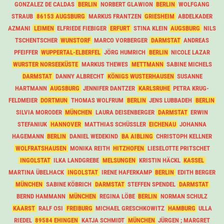
GONZALEZ DE CALDAS
BERLIN
NORBERT GLAWION
BERLIN
WOLFGANG
STRAUB
86153 AUGSBURG
MARKUS FRANTZEN
GRIESHEIM
ABDELKADER
AZMANI
LEIMEN
ELFRIEDE FIEBIGER
ERFURT
STINA KLEIN
AUGSBURG
NILS
TSCHENTSCHER
WUNSTORF
MARCO VORBERGER
DARMSTAT
ANDREAS
PFEIFFER
WUPPERTAL-ELBERFEL
JÖRG HUMRICH
BERLIN
NICOLE LAZAR
WURSTER NORSEEKÜSTE
MARKUS THEWES
METTMANN
SABINE MICHELS
DARMSTAT
DANNY ALBRECHT
KÖNIGS WUSTERHAUSEN
SUSANNE
HARTMANN
AUGSBURG
JENNIFER DANTZER
KARLSRUHE
PETRA KRUG-
FELDMEIER
DORTMUN
THOMAS WOLFRUM
BERLIN
JENS LUBBADEH
BERLIN
SILVIA MORODER
MÜNCHEN
LAURA DEISENBERGER
DARMSTAT
ERWIN
STEFANIUK
HANNOVER
MATTHIAS SCHÜSSLER
EICHENAU
JOHANNA
HAGEMANN
BERLIN
DANIEL WEDEKIND
BA AIBLING
CHRISTOPH KELLNER
WOLFRATSHAUSEN
MONIKA REITH
HITZHOFEN
LIESELOTTE PRITSCHET
INGOLSTAT
ILKA LANDGREBE
MELSUNGEN
KRISTIN HÄCKL
KASSEL
MARTINA ÜBELHACK
INGOLSTAT
IRENE HAFERKAMP
BERLIN
EDITH BERGER
MÜNCHEN
SABINE KÖBRICH
DARMSTAT
STEFFEN SPENDEL
DARMSTAT
BERND HAMMANN
MÜNCHEN
REGINA LÖBE
BERLIN
NORMAN SCHULZ
KAARST
RALF OSI
FREIBURG
MICHAEL GRESCHKOWITZ
HAMBURG
ULLA
RIEDEL
89584 EHINGEN
KATJA SCHMIDT
MÜNCHEN
JÜRGEN ; MARGRET