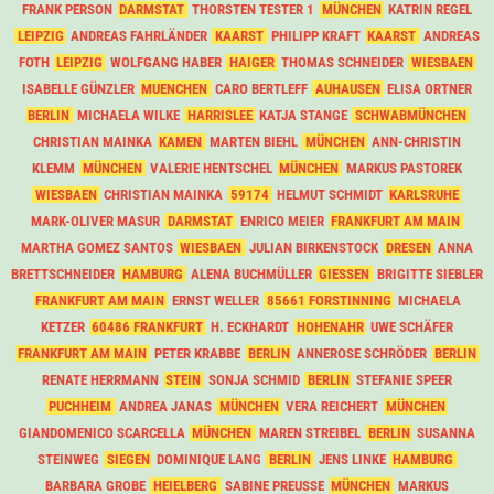
FRANK PERSON
DARMSTAT
THORSTEN TESTER 1
MÜNCHEN
KATRIN REGEL
LEIPZIG
ANDREAS FAHRLÄNDER
KAARST
PHILIPP KRAFT
KAARST
ANDREAS
FOTH
LEIPZIG
WOLFGANG HABER
HAIGER
THOMAS SCHNEIDER
WIESBAEN
ISABELLE GÜNZLER
MUENCHEN
CARO BERTLEFF
AUHAUSEN
ELISA ORTNER
BERLIN
MICHAELA WILKE
HARRISLEE
KATJA STANGE
SCHWABMÜNCHEN
CHRISTIAN MAINKA
KAMEN
MARTEN BIEHL
MÜNCHEN
ANN-CHRISTIN
KLEMM
MÜNCHEN
VALERIE HENTSCHEL
MÜNCHEN
MARKUS PASTOREK
WIESBAEN
CHRISTIAN MAINKA
59174
HELMUT SCHMIDT
KARLSRUHE
MARK-OLIVER MASUR
DARMSTAT
ENRICO MEIER
FRANKFURT AM MAIN
MARTHA GOMEZ SANTOS
WIESBAEN
JULIAN BIRKENSTOCK
DRESEN
ANNA
BRETTSCHNEIDER
HAMBURG
ALENA BUCHMÜLLER
GIESSEN
BRIGITTE SIEBLER
FRANKFURT AM MAIN
ERNST WELLER
85661 FORSTINNING
MICHAELA
KETZER
60486 FRANKFURT
H. ECKHARDT
HOHENAHR
UWE SCHÄFER
FRANKFURT AM MAIN
PETER KRABBE
BERLIN
ANNEROSE SCHRÖDER
BERLIN
RENATE HERRMANN
STEIN
SONJA SCHMID
BERLIN
STEFANIE SPEER
PUCHHEIM
ANDREA JANAS
MÜNCHEN
VERA REICHERT
MÜNCHEN
GIANDOMENICO SCARCELLA
MÜNCHEN
MAREN STREIBEL
BERLIN
SUSANNA
STEINWEG
SIEGEN
DOMINIQUE LANG
BERLIN
JENS LINKE
HAMBURG
BARBARA GROBE
HEIELBERG
SABINE PREUSSE
MÜNCHEN
MARKUS