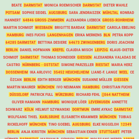
BEATE
DARMSTAT
MONICA ROEMISCHER
DARMSTAT
DIETER WAHLE
POTSAM
SOPHIE SEIDEL
AUGSBURG
SARA JENDRASZEK
MÜHLTAL
KONRAD
HANNERT
64846 GROSS-ZIMMERN
ALEXANDRA LIEBECK
GROSS-ROHRHEIM
MARTIN SCHMIDT
WIESBAEN
BRIGITTE BARDAK
DARMSTAT
CAROLA EBELING
HAMBURG
INES FUCHS
LANGENHAGEN
ERIKA MERKENS
BLN
PETRA KOPP
64285 DARMSTAT
BETTINA DESIERE
64673 ZWINGENBERG
DORIS JOACHIM
BERLIN
DANIEL HOFMANN
KREFEL
CLAUDIA MISCH
LEIPZIG
KLAUS-DIETER
SCHMIDT
DARMSTAT
THOMAS SCHNEIDER
GIESSEN
ALEXANDRA VALADAS DE
CASTRO
NÜRNBERG - OSTSTAT
SIMONE PARZELLER
RIESTAT
MARIA HERZ
DOSSENHEIM
IKA ARLOVIC
35452 HEUCHELHEIM
LIANE-F. LANGE
WEEL
CE
ÖZCAN
BERLIN
EDITH BERGER
MÜNCHEN
SUSANNE MÜLLER
GIESSEN
MARTIN MAURER
MÜNCHEN
IVO NEUMANN
HAMBURG
CHRISTIAN FUCHS
DÜSSELORF
PATRICK FULL
WÜRZBURG
RICHARD FEHL
()564 NATTHEIM
OLIVER HAMANN
HAMBURG
MONIQUE LÖER
LEVERKUSEN
ANNETTE
SCHWARZ
KÖLN
HELMUT SZYMANSKI
DORTMUN
EMRE AYKAC
DARMSTAT
WOLFGANG THIEL
KARLSRUHE
ELISABETH KRAMMER
MÜNCHEN
TOBIAS
RICKELHOFF
MÜNCHEN
TINO GOEBEL
AUGSBURG
ELKE NIGGELOH
12349
BERLIN
ANJA KIRSTEN
MÜNCHEN
SEBASTIAN EXNER
STUTTGART
PETER