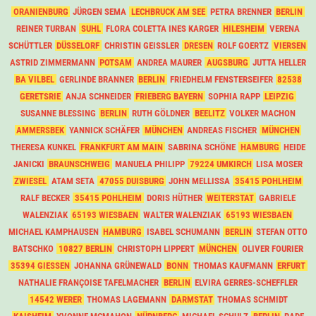
ORANIENBURG
JÜRGEN SEMA
LECHBRUCK AM SEE
PETRA BRENNER
BERLIN
REINER TURBAN
SUHL
FLORA COLETTA INES KARGER
HILESHEIM
VERENA
SCHÜTTLER
DÜSSELORF
CHRISTIN GEISSLER
DRESEN
ROLF GOERTZ
VIERSEN
ASTRID ZIMMERMANN
POTSAM
ANDREA MAURER
AUGSBURG
JUTTA HELLER
BA VILBEL
GERLINDE BRANNER
BERLIN
FRIEDHELM FENSTERSEIFER
82538
GERETSRIE
ANJA SCHNEIDER
FRIEBERG BAYERN
SOPHIA RAPP
LEIPZIG
SUSANNE BLESSING
BERLIN
RUTH GÖLDNER
BEELITZ
VOLKER MACHON
AMMERSBEK
YANNICK SCHÄFER
MÜNCHEN
ANDREAS FISCHER
MÜNCHEN
THERESA KUNKEL
FRANKFURT AM MAIN
SABRINA SCHÖNE
HAMBURG
HEIDE
JANICKI
BRAUNSCHWEIG
MANUELA PHILIPP
79224 UMKIRCH
LISA MOSER
ZWIESEL
ATAM SETA
47055 DUISBURG
JOHN MELLISSA
35415 POHLHEIM
RALF BECKER
35415 POHLHEIM
DORIS HÜTHER
WEITERSTAT
GABRIELE
WALENZIAK
65193 WIESBAEN
WALTER WALENZIAK
65193 WIESBAEN
MICHAEL KAMPHAUSEN
HAMBURG
ISABEL SCHUMANN
BERLIN
STEFAN OTTO
BATSCHKO
10827 BERLIN
CHRISTOPH LIPPERT
MÜNCHEN
OLIVER FOURIER
35394 GIESSEN
JOHANNA GRÜNEWALD
BONN
THOMAS KAUFMANN
ERFURT
NATHALIE FRANÇOISE TAFELMACHER
BERLIN
ELVIRA GERRES-SCHEFFLER
14542 WERER
THOMAS LAGEMANN
DARMSTAT
THOMAS SCHMIDT