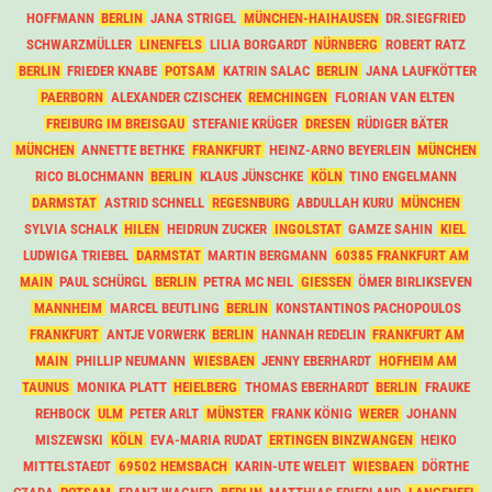
HOFFMANN
BERLIN
JANA STRIGEL
MÜNCHEN-HAIHAUSEN
DR.SIEGFRIED
SCHWARZMÜLLER
LINENFELS
LILIA BORGARDT
NÜRNBERG
ROBERT RATZ
BERLIN
FRIEDER KNABE
POTSAM
KATRIN SALAC
BERLIN
JANA LAUFKÖTTER
PAERBORN
ALEXANDER CZISCHEK
REMCHINGEN
FLORIAN VAN ELTEN
FREIBURG IM BREISGAU
STEFANIE KRÜGER
DRESEN
RÜDIGER BÄTER
MÜNCHEN
ANNETTE BETHKE
FRANKFURT
HEINZ-ARNO BEYERLEIN
MÜNCHEN
RICO BLOCHMANN
BERLIN
KLAUS JÜNSCHKE
KÖLN
TINO ENGELMANN
DARMSTAT
ASTRID SCHNELL
REGESNBURG
ABDULLAH KURU
MÜNCHEN
SYLVIA SCHALK
HILEN
HEIDRUN ZUCKER
INGOLSTAT
GAMZE SAHIN
KIEL
LUDWIGA TRIEBEL
DARMSTAT
MARTIN BERGMANN
60385 FRANKFURT AM
MAIN
PAUL SCHÜRGL
BERLIN
PETRA MC NEIL
GIESSEN
ÖMER BIRLIKSEVEN
MANNHEIM
MARCEL BEUTLING
BERLIN
KONSTANTINOS PACHOPOULOS
FRANKFURT
ANTJE VORWERK
BERLIN
HANNAH REDELIN
FRANKFURT AM
MAIN
PHILLIP NEUMANN
WIESBAEN
JENNY EBERHARDT
HOFHEIM AM
TAUNUS
MONIKA PLATT
HEIELBERG
THOMAS EBERHARDT
BERLIN
FRAUKE
REHBOCK
ULM
PETER ARLT
MÜNSTER
FRANK KÖNIG
WERER
JOHANN
MISZEWSKI
KÖLN
EVA-MARIA RUDAT
ERTINGEN BINZWANGEN
HEIKO
MITTELSTAEDT
69502 HEMSBACH
KARIN-UTE WELEIT
WIESBAEN
DÖRTHE