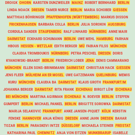
DROIGK
OHORN
KARSTEN DUNZWEILER
MAINZ
ROBERT BERNHARD
BERLIN
LINDA NOACK
DRESEN
TAMER NURCE
BERLIN
MARIA SCHOBER
GIESSEN
MATTHIAS BÖHRINGER
PFAFFENHOFEN (WÜRTTEMBERG)
MARKUS DISSON
FRICKENHAUSEN
BARBARA COLLA
BERLIN
JULIA SOROKIN
AUGSBURG
CORDULA SANDER
STAUFENBERG
RALF LINHARD
NÜRNBERG
ANNE MAIR
DARMSTAT
ECKHARD SCHUMANN
BERLIN
UWE MEHL
HAMBURG
FARHAN
HBOUS
HESSEN - WETZLAR
EDITH BERGER
MÜ
FABIAN FILSS
MÜNCHEN
CLAUDIA TROMBOUKIS
NÜRNBERG
PETRA PESCHEL
DRESEN
DORIS
KYANOWSKI-BRANDT
BERLIN
FRIEDRICH LOBER
JENA
DENIS CAMMARANO
MÜNCHEN
ELLEN SONS-BRINKMANN
DARMSTAT
CHRISTIAN HACK
GIESSEN
JENS FLEER
MÜLHEIM AN ER MOSEL
UWE GATZEMANN
QUELINBURG
MEMIS
KURU
MÜNCHEN
CLAUDIA BA
DARMSTAT
KLAUS GROTH
FRANKFURT/M
JOHANNA BERGER
DARMSTAT
RITA FRANK
EICHENAU
BIRGIT LÖW
EICHENAU
BEI MÜNCHEN
MARTINA AGIRMAN
EICHENAU
N. ROEVER
BERLIN
STEFFEN
GUMPERT
BERLIN
MICHAEL PANKEL
BERLIN
BRIGITTE SOROWKA
DARMSTAT
MARIJA SELAKOVIC
FRANKFURT
ANKE JANSEN-PIQUET
KÖLN
KERSTIN
FENSKE
HANNOVER
ANJA KÖNIG
DRESEN
ANNE JAHN
DRESEN
BAHAR
TOZAR
BERLIN
PARASKEVI INTZE
DÜSSELORF
MICHAELA STEINER
FREISTAT
KATHARINA PAUL
CHEMNITZ
ANJA VON EITZEN
MUNKBRARUP
ISABELLE