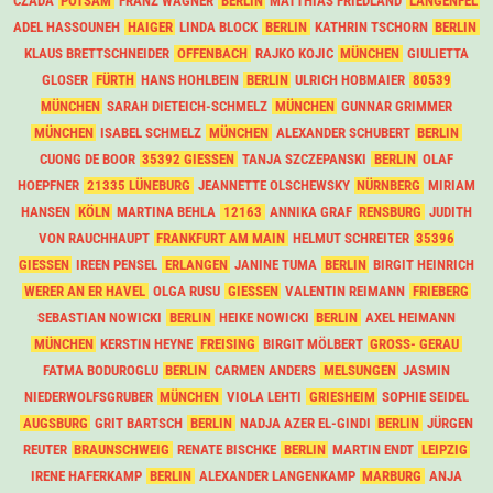
CZADA
POTSAM
FRANZ WAGNER
BERLIN
MATTHIAS FRIEDLAND
LANGENFEL
ADEL HASSOUNEH
HAIGER
LINDA BLOCK
BERLIN
KATHRIN TSCHORN
BERLIN
KLAUS BRETTSCHNEIDER
OFFENBACH
RAJKO KOJIC
MÜNCHEN
GIULIETTA
GLOSER
FÜRTH
HANS HOHLBEIN
BERLIN
ULRICH HOBMAIER
80539
MÜNCHEN
SARAH DIETEICH-SCHMELZ
MÜNCHEN
GUNNAR GRIMMER
MÜNCHEN
ISABEL SCHMELZ
MÜNCHEN
ALEXANDER SCHUBERT
BERLIN
CUONG DE BOOR
35392 GIESSEN
TANJA SZCZEPANSKI
BERLIN
OLAF
HOEPFNER
21335 LÜNEBURG
JEANNETTE OLSCHEWSKY
NÜRNBERG
MIRIAM
HANSEN
KÖLN
MARTINA BEHLA
12163
ANNIKA GRAF
RENSBURG
JUDITH
VON RAUCHHAUPT
FRANKFURT AM MAIN
HELMUT SCHREITER
35396
GIESSEN
IREEN PENSEL
ERLANGEN
JANINE TUMA
BERLIN
BIRGIT HEINRICH
WERER AN ER HAVEL
OLGA RUSU
GIESSEN
VALENTIN REIMANN
FRIEBERG
SEBASTIAN NOWICKI
BERLIN
HEIKE NOWICKI
BERLIN
AXEL HEIMANN
MÜNCHEN
KERSTIN HEYNE
FREISING
BIRGIT MÖLBERT
GROSS- GERAU
FATMA BODUROGLU
BERLIN
CARMEN ANDERS
MELSUNGEN
JASMIN
NIEDERWOLFSGRUBER
MÜNCHEN
VIOLA LEHTI
GRIESHEIM
SOPHIE SEIDEL
AUGSBURG
GRIT BARTSCH
BERLIN
NADJA AZER EL-GINDI
BERLIN
JÜRGEN
REUTER
BRAUNSCHWEIG
RENATE BISCHKE
BERLIN
MARTIN ENDT
LEIPZIG
IRENE HAFERKAMP
BERLIN
ALEXANDER LANGENKAMP
MARBURG
ANJA