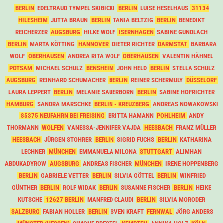
BERLIN
EDELTRAUD TYMPEL SKIBICKI
BERLIN
LUISE HESELHAUS
31134
HILESHEIM
JUTTA BRAUN
BERLIN
TANIA BELTZIG
BERLIN
BENEDIKT
REICHERZER
AUGSBURG
HILKE WOLF
ISERNHAGEN
SABINE GUNDLACH
BERLIN
MARTA KÖTTING
HANNOVER
DIETER RICHTER
DARMSTAT
BARBARA
WOLF
OBERHAUSEN
ANDREA RITA WOLF
OBERHAUSEN
VALENTIN HÄHNEL
POTSAM
MICHAEL SCHULZ
BENSHEIM
JOHN HELD
BERLIN
STELLA SCHULZ
AUGSBURG
REINHARD SCHUMACHER
BERLIN
REINER SCHERMULY
DÜSSELORF
LAURA LEPPERT
BERLIN
MELANIE SAUERBORN
BERLIN
SABINE HOFRICHTER
HAMBURG
SANDRA MARSCHKE
BERLIN - KREUZBERG
ANDREAS NOWAKOWSKI
85375 NEUFAHRN BEI FREISING
BRITTA HAMANN
POHLHEIM
ANDY
THORMANN
WOLFEN
VANESSA-JENNIFER VAJDA
HEESBACH
FRANZ MÜLLER
HEESBACH
JÜRGEN STOHRER
BERLIN
SIGRID FUCHS
BERLIN
KATHARINA
LECHNER
MÜNCHEN
EMMANUELA MILONA
STUTTGART
ALIMHAN
ABDUKADYROW
AUGSBURG
ANDREAS FISCHER
MÜNCHEN
IRENE HOPPENBERG
BERLIN
GABRIELE VETTER
BERLIN
SILVIA GÖTTEL
BERLIN
WINFRIED
GÜNTHER
BERLIN
ROLF WIDAK
BERLIN
SUSANNE FISCHER
BERLIN
HEIKE
KUTSCHE
12627 BERLIN
MANFRED CLAUDI
BERLIN
SILVIA MORODER
SALZBURG
FABIAN HOLLER
BERLIN
SVEN KRAFT
FERNWAL
JÖRG ANDERS