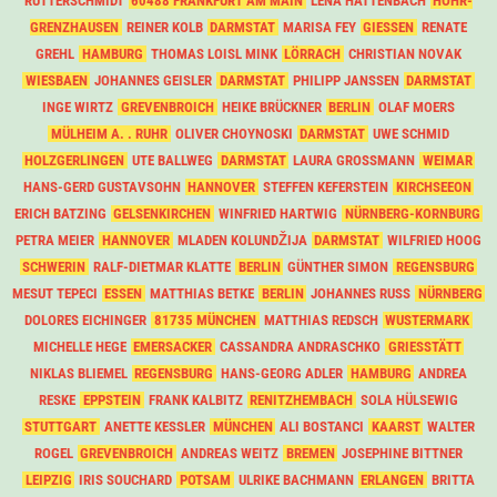
RUTTERSCHMIDT
60488 FRANKFURT AM MAIN
LENA HATTENBACH
HÖHR-
GRENZHAUSEN
REINER KOLB
DARMSTAT
MARISA FEY
GIESSEN
RENATE
GREHL
HAMBURG
THOMAS LOISL MINK
LÖRRACH
CHRISTIAN NOVAK
WIESBAEN
JOHANNES GEISLER
DARMSTAT
PHILIPP JANSSEN
DARMSTAT
INGE WIRTZ
GREVENBROICH
HEIKE BRÜCKNER
BERLIN
OLAF MOERS
MÜLHEIM A. . RUHR
OLIVER CHOYNOSKI
DARMSTAT
UWE SCHMID
HOLZGERLINGEN
UTE BALLWEG
DARMSTAT
LAURA GROSSMANN
WEIMAR
HANS-GERD GUSTAVSOHN
HANNOVER
STEFFEN KEFERSTEIN
KIRCHSEEON
ERICH BATZING
GELSENKIRCHEN
WINFRIED HARTWIG
NÜRNBERG-KORNBURG
PETRA MEIER
HANNOVER
MLADEN KOLUNDŽIJA
DARMSTAT
WILFRIED HOOG
SCHWERIN
RALF-DIETMAR KLATTE
BERLIN
GÜNTHER SIMON
REGENSBURG
MESUT TEPECI
ESSEN
MATTHIAS BETKE
BERLIN
JOHANNES RUSS
NÜRNBERG
DOLORES EICHINGER
81735 MÜNCHEN
MATTHIAS REDSCH
WUSTERMARK
MICHELLE HEGE
EMERSACKER
CASSANDRA ANDRASCHKO
GRIESSTÄTT
NIKLAS BLIEMEL
REGENSBURG
HANS-GEORG ADLER
HAMBURG
ANDREA
RESKE
EPPSTEIN
FRANK KALBITZ
RENITZHEMBACH
SOLA HÜLSEWIG
STUTTGART
ANETTE KESSLER
MÜNCHEN
ALI BOSTANCI
KAARST
WALTER
ROGEL
GREVENBROICH
ANDREAS WEITZ
BREMEN
JOSEPHINE BITTNER
LEIPZIG
IRIS SOUCHARD
POTSAM
ULRIKE BACHMANN
ERLANGEN
BRITTA