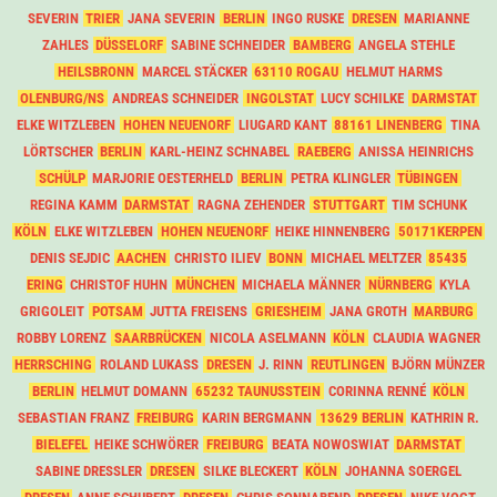
SEVERIN
TRIER
JANA SEVERIN
BERLIN
INGO RUSKE
DRESEN
MARIANNE
ZAHLES
DÜSSELORF
SABINE SCHNEIDER
BAMBERG
ANGELA STEHLE
HEILSBRONN
MARCEL STÄCKER
63110 ROGAU
HELMUT HARMS
OLENBURG/NS
ANDREAS SCHNEIDER
INGOLSTAT
LUCY SCHILKE
DARMSTAT
ELKE WITZLEBEN
HOHEN NEUENORF
LIUGARD KANT
88161 LINENBERG
TINA
LÖRTSCHER
BERLIN
KARL-HEINZ SCHNABEL
RAEBERG
ANISSA HEINRICHS
SCHÜLP
MARJORIE OESTERHELD
BERLIN
PETRA KLINGLER
TÜBINGEN
REGINA KAMM
DARMSTAT
RAGNA ZEHENDER
STUTTGART
TIM SCHUNK
KÖLN
ELKE WITZLEBEN
HOHEN NEUENORF
HEIKE HINNENBERG
50171KERPEN
DENIS SEJDIC
AACHEN
CHRISTO ILIEV
BONN
MICHAEL MELTZER
85435
ERING
CHRISTOF HUHN
MÜNCHEN
MICHAELA MÄNNER
NÜRNBERG
KYLA
GRIGOLEIT
POTSAM
JUTTA FREISENS
GRIESHEIM
JANA GROTH
MARBURG
ROBBY LORENZ
SAARBRÜCKEN
NICOLA ASELMANN
KÖLN
CLAUDIA WAGNER
HERRSCHING
ROLAND LUKASS
DRESEN
J. RINN
REUTLINGEN
BJÖRN MÜNZER
BERLIN
HELMUT DOMANN
65232 TAUNUSSTEIN
CORINNA RENNÉ
KÖLN
SEBASTIAN FRANZ
FREIBURG
KARIN BERGMANN
13629 BERLIN
KATHRIN R.
BIELEFEL
HEIKE SCHWÖRER
FREIBURG
BEATA NOWOSWIAT
DARMSTAT
SABINE DRESSLER
DRESEN
SILKE BLECKERT
KÖLN
JOHANNA SOERGEL