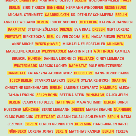
HÜBNER
DARMSTAT
MARYAM B. GENSCH
BERLIN
WOLFGANG WEBER
10829
BERLIN
BIRGIT KRECH
BENSHEIM
HERMANN WINDORFER
REGENSBURG
MICHAEL STEINMETZ
SAARBRÜCKEN
DR. DETHLEV SCHAMPERA
BERLIN
ANNETTE WEIGAND
BERLIN
ISOLDE SCHÖDEL
HEIELBERG
KATRIN JOHANNSEN
DARMSTAT
STEFFEN ZÖLLMER
DRESEN
EVA KRAL
DRESEN
GERT LORENZ
FREYSTAT
BIRKE ZOCHA
KIEL
OLIVER ZOCHA
KIEL
NADJA RIEGER
POTSAM
ANNE MUCHE
WERER (HAVEL)
MICHAELA FEUERSTAHLER
MÜNCHEN
MADELEINE KOEHLER
WEISSWASSER
MARTIN RIETH
GÖTTINGEN
CAMILLA
BRUECKL
HUNGEN
DANIELA LIDONNICI
FELLBACH
CINDY LEIMBACH
WUSTERMARK
MARCUS LOCHER
DARMSTAT
ROLF HEINTZENBERG
DARMSTAT
KATARZYNA JACHIMOWICZ
DÜSSELORF
HANS-ULRICH BAUSS
10829 BERLIN
STAVROS LIASKOS
BERLIN
SYLVIA REHFISCH
GRAFING
CHRISTINE BORKENHAGEN
BERLIN
LAURENZ SCHWARTZ
HAMBURG
ALEXA-
TANJA LENSING
53129 BONN
BETTINA STEIN
WINSBACH
RAJKO JELEN
BERLIN
CLAUS OTTO DEESE
HATTINGEN
MAJA SCHMIDT
BERLIN
GUNDI
HÜBSCHER
MÜNCHEN
BERND LEHMANN
DRESEN
MAREN BRAUNE
NÜRNBERG
KLAUS FABRICIUS
STUTTGART
SUSANN ZOUALI-SCHLEMMER
BERLIN
KATJA
JEZEWSKI
BERLIN
ULRICH GRUNDSTEIN
DORTMUN
HANS-JÜRGEN BARTL
NÜRNBERG
LORENA JONAS
BERLIN
MATTHIAS KASPER
BERLIN
TERESA