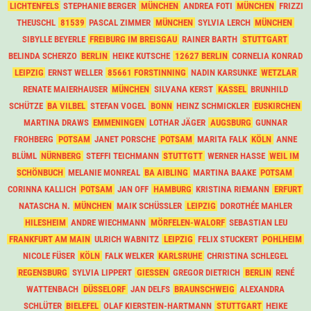
LICHTENFELS
STEPHANIE BERGER
MÜNCHEN
ANDREA FOTI
MÜNCHEN
FRIZZI
THEUSCHL
81539
PASCAL ZIMMER
MÜNCHEN
SYLVIA LERCH
MÜNCHEN
SIBYLLE BEYERLE
FREIBURG IM BREISGAU
RAINER BARTH
STUTTGART
BELINDA SCHERZO
BERLIN
HEIKE KUTSCHE
12627 BERLIN
CORNELIA KONRAD
LEIPZIG
ERNST WELLER
85661 FORSTINNING
NADIN KARSUNKE
WETZLAR
RENATE MAIERHAUSER
MÜNCHEN
SILVANA KERST
KASSEL
BRUNHILD
SCHÜTZE
BA VILBEL
STEFAN VOGEL
BONN
HEINZ SCHMICKLER
EUSKIRCHEN
MARTINA DRAWS
EMMENINGEN
LOTHAR JÄGER
AUGSBURG
GUNNAR
FROHBERG
POTSAM
JANET PORSCHE
POTSAM
MARITA FALK
KÖLN
ANNE
BLÜML
NÜRNBERG
STEFFI TEICHMANN
STUTTGTT
WERNER HASSE
WEIL IM
SCHÖNBUCH
MELANIE MONREAL
BA AIBLING
MARTINA BAAKE
POTSAM
CORINNA KALLICH
POTSAM
JAN OFF
HAMBURG
KRISTINA RIEMANN
ERFURT
NATASCHA N.
MÜNCHEN
MAIK SCHÜSSLER
LEIPZIG
DOROTHÉE MAHLER
HILESHEIM
ANDRE WIECHMANN
MÖRFELEN-WALORF
SEBASTIAN LEU
FRANKFURT AM MAIN
ULRICH WABNITZ
LEIPZIG
FELIX STUCKERT
POHLHEIM
NICOLE FÜSER
KÖLN
FALK WELKER
KARLSRUHE
CHRISTINA SCHLEGEL
REGENSBURG
SYLVIA LIPPERT
GIESSEN
GREGOR DIETRICH
BERLIN
RENÉ
WATTENBACH
DÜSSELORF
JAN DELFS
BRAUNSCHWEIG
ALEXANDRA
SCHLÜTER
BIELEFEL
OLAF KIERSTEIN-HARTMANN
STUTTGART
HEIKE