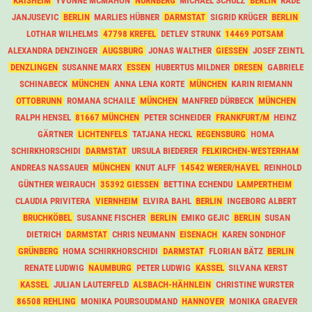
KAISHEIM
YVONNE MCMAHON
NÜRNBERG
MICHAEL SCHULZ
BERLIN
RADE
JANJUSEVIC
BERLIN
MARLIES HÜBNER
DARMSTAT
SIGRID KRÜGER
BERLIN
LOTHAR WILHELMS
47798 KREFEL
DETLEV STRUNK
14469 POTSAM
ALEXANDRA DENZINGER
AUGSBURG
JONAS WALTHER
GIESSEN
JOSEF ZEINTL
DENZLINGEN
SUSANNE MARX
ESSEN
HUBERTUS MILDNER
DRESEN
GABRIELE
SCHINABECK
MÜNCHEN
ANNA LENA KORTE
MÜNCHEN
KARIN RIEMANN
OTTOBRUNN
ROMANA SCHAILE
MÜNCHEN
MANFRED DÜRBECK
MÜNCHEN
RALPH HENSEL
81667 MÜNCHEN
PETER SCHNEIDER
FRANKFURT/M
HEINZ
GÄRTNER
LICHTENFELS
TATJANA HECKL
REGENSBURG
HOMA
SCHIRKHORSCHIDI
DARMSTAT
URSULA BIEDERER
FELKIRCHEN-WESTERHAM
ANDREAS NASSAUER
MÜNCHEN
KNUT ALFF
14542 WERER/HAVEL
REINHOLD
GÜNTHER WEIRAUCH
35392 GIESSEN
BETTINA ECHENDU
LAMPERTHEIM
CLAUDIA PRIVITERA
VIERNHEIM
ELVIRA BAHL
BERLIN
INGEBORG ALBERT
BRUCHKÖBEL
SUSANNE FISCHER
BERLIN
EMIKO GEJIC
BERLIN
SUSAN
DIETRICH
DARMSTAT
CHRIS NEUMANN
EISENACH
KAREN SONDHOF
GRÜNBERG
HOMA SCHIRKHORSCHIDI
DARMSTAT
FLORIAN BÄTZ
BERLIN
RENATE LUDWIG
NAUMBURG
PETER LUDWIG
KASSEL
SILVANA KERST
KASSEL
JULIAN LAUTERFELD
ALSBACH-HÄHNLEIN
CHRISTINE WURSTER
86508 REHLING
MONIKA POURSOUDMAND
HANNOVER
MONIKA GRAEVER