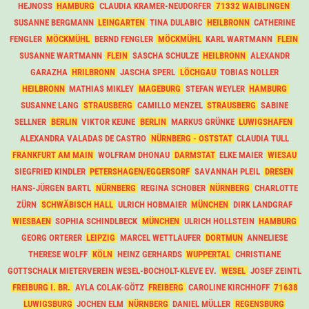
HEJNOSS
HAMBURG
CLAUDIA KRAMER-NEUDORFER
71332 WAIBLINGEN
SUSANNE BERGMANN
LEINGARTEN
TINA DULABIC
HEILBRONN
CATHERINE
FENGLER
MÖCKMÜHL
BERND FENGLER
MÖCKMÜHL
KARL WARTMANN
FLEIN
SUSANNE WARTMANN
FLEIN
SASCHA SCHULZE
HEILBRONN
ALEXANDR
GARAZHA
HRILBRONN
JASCHA SPERL
LÖCHGAU
TOBIAS NOLLER
HEILBRONN
MATHIAS MIKLEY
MAGEBURG
STEFAN WEYLER
HAMBURG
SUSANNE LANG
STRAUSBERG
CAMILLO MENZEL
STRAUSBERG
SABINE
SELLNER
BERLIN
VIKTOR KEUNE
BERLIN
MARKUS GRÜNKE
LUWIGSHAFEN
ALEXANDRA VALADAS DE CASTRO
NÜRNBERG - OSTSTAT
CLAUDIA TULL
FRANKFURT AM MAIN
WOLFRAM DHONAU
DARMSTAT
ELKE MAIER
WIESAU
SIEGFRIED KINDLER
PETERSHAGEN/EGGERSORF
SAVANNAH PLEIL
DRESEN
HANS-JÜRGEN BARTL
NÜRNBERG
REGINA SCHOBER
NÜRNBERG
CHARLOTTE
ZÜRN
SCHWÄBISCH HALL
ULRICH HOBMAIER
MÜNCHEN
DIRK LANDGRAF
WIESBAEN
SOPHIA SCHINDLBECK
MÜNCHEN
ULRICH HOLLSTEIN
HAMBURG
GEORG ORTERER
LEIPZIG
MARCEL WETTLAUFER
DORTMUN
ANNELIESE
THERESE WOLFF
KÖLN
HEINZ GERHARDS
WUPPERTAL
CHRISTIANE
GOTTSCHALK MIETERVEREIN WESEL-BOCHOLT-KLEVE EV.
WESEL
JOSEF ZEINTL
FREIBURG I. BR.
AYLA COLAK-GÖTZ
FREIBERG
CAROLINE KIRCHHOFF
71638
LUWIGSBURG
JOCHEN ELM
NÜRNBERG
DANIEL MÜLLER
REGENSBURG