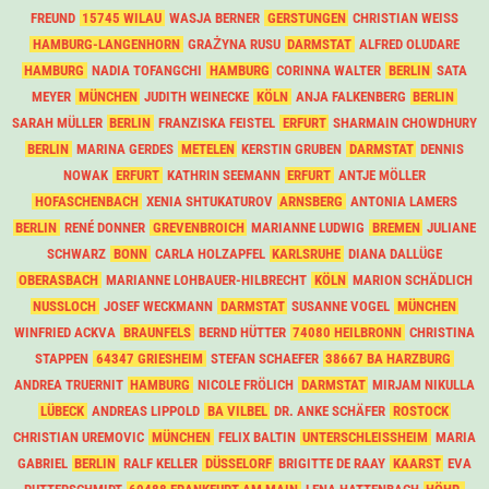
FREUND
15745 WILAU
WASJA BERNER
GERSTUNGEN
CHRISTIAN WEISS
HAMBURG-LANGENHORN
GRAŻYNA RUSU
DARMSTAT
ALFRED OLUDARE
HAMBURG
NADIA TOFANGCHI
HAMBURG
CORINNA WALTER
BERLIN
SATA
MEYER
MÜNCHEN
JUDITH WEINECKE
KÖLN
ANJA FALKENBERG
BERLIN
SARAH MÜLLER
BERLIN
FRANZISKA FEISTEL
ERFURT
SHARMAIN CHOWDHURY
BERLIN
MARINA GERDES
METELEN
KERSTIN GRUBEN
DARMSTAT
DENNIS
NOWAK
ERFURT
KATHRIN SEEMANN
ERFURT
ANTJE MÖLLER
HOFASCHENBACH
XENIA SHTUKATUROV
ARNSBERG
ANTONIA LAMERS
BERLIN
RENÉ DONNER
GREVENBROICH
MARIANNE LUDWIG
BREMEN
JULIANE
SCHWARZ
BONN
CARLA HOLZAPFEL
KARLSRUHE
DIANA DALLÜGE
OBERASBACH
MARIANNE LOHBAUER-HILBRECHT
KÖLN
MARION SCHÄDLICH
NUSSLOCH
JOSEF WECKMANN
DARMSTAT
SUSANNE VOGEL
MÜNCHEN
WINFRIED ACKVA
BRAUNFELS
BERND HÜTTER
74080 HEILBRONN
CHRISTINA
STAPPEN
64347 GRIESHEIM
STEFAN SCHAEFER
38667 BA HARZBURG
ANDREA TRUERNIT
HAMBURG
NICOLE FRÖLICH
DARMSTAT
MIRJAM NIKULLA
LÜBECK
ANDREAS LIPPOLD
BA VILBEL
DR. ANKE SCHÄFER
ROSTOCK
CHRISTIAN UREMOVIC
MÜNCHEN
FELIX BALTIN
UNTERSCHLEISSHEIM
MARIA
GABRIEL
BERLIN
RALF KELLER
DÜSSELORF
BRIGITTE DE RAAY
KAARST
EVA