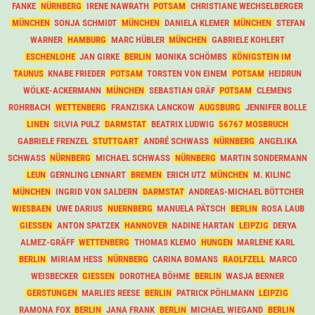
FANKE
NÜRNBERG
IRENE NAWRATH
POTSAM
CHRISTIANE WECHSELBERGER
MÜNCHEN
SONJA SCHMIDT
MÜNCHEN
DANIELA KLEMER
MÜNCHEN
STEFAN
WARNER
HAMBURG
MARC HÜBLER
MÜNCHEN
GABRIELE KOHLERT
ESCHENLOHE
JAN GIRKE
BERLIN
MONIKA SCHÖMBS
KÖNIGSTEIN IM
TAUNUS
KNABE FRIEDER
POTSAM
TORSTEN VON EINEM
POTSAM
HEIDRUN
WÖLKE-ACKERMANN
MÜNCHEN
SEBASTIAN GRÄF
POTSAM
CLEMENS
ROHRBACH
WETTENBERG
FRANZISKA LANCKOW
AUGSBURG
JENNIFER BOLLE
LINEN
SILVIA PULZ
DARMSTAT
BEATRIX LUDWIG
56767 MOSBRUCH
GABRIELE FRENZEL
STUTTGART
ANDRÉ SCHWASS
NÜRNBERG
ANGELIKA
SCHWASS
NÜRNBERG
MICHAEL SCHWASS
NÜRNBERG
MARTIN SONDERMANN
LEUN
GERNLING LENNART
BREMEN
ERICH UTZ
MÜNCHEN
M. KILINC
MÜNCHEN
INGRID VON SALDERN
DARMSTAT
ANDREAS-MICHAEL BÖTTCHER
WIESBAEN
UWE DARIUS
NUERNBERG
MANUELA PÄTSCH
BERLIN
ROSA LAUB
GIESSEN
ANTON SPATZEK
HANNOVER
NADINE HARTAN
LEIPZIG
DERYA
ALMEZ-GRÄFF
WETTENBERG
THOMAS KLEMO
HUNGEN
MARLENE KARL
BERLIN
MIRIAM HESS
NÜRNBERG
CARINA BOMANS
RAOLFZELL
MARCO
WEISBECKER
GIESSEN
DOROTHEA BÖHME
BERLIN
WASJA BERNER
GERSTUNGEN
MARLIES REESE
BERLIN
PATRICK PÖHLMANN
LEIPZIG
RAMONA FOX
BERLIN
JANA FRANK
BERLIN
MICHAEL WIEGAND
BERLIN