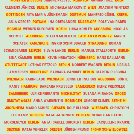
MÜNSTER (HESSEN)
SIMONE PRESTEL
KEMPTEN
ANNIKA HOLZ
KÖLN
CLEMENS JÄNICKE
BERLIN
MICHAELA MARKOVIC
WIEN
JOACHIM WINTERS
GÖTTINGEN
RITA MARIA JÜNNEMANN
DORTMUN
MANFRED GÖBEL
KREFEL
JULIA GREGER
POTSAM
INA OBERLÄNDER
DÜSSELORF
ROLF VAN RADEN
BOCHUM
WERNER RUEGEMER
KOELN
LUISA KÖHLER
AUGSBURG
NICOLAS
SCHMITT
AUGSBURG
STEFAN MEHLHASE
LAUF AN ER PEGNITZ
MARIO
SCHÄFER
KARLSRUHE
INGRID SCHMIDBAUER
STRAUBING
ROMAN
SCHMIDBAUER
LEIPZIG
SILVIA LANGE
BERLIN
MANUEL STALLFORTH
BERLIN
SINA KÄMMER
BERLIN
KEVIN HRBATSCH
NÜRNBERG
HANS DALLMANN
STUTTTGART
LOTHAR PETZOLD
BERLIN
NORBERT WAGNER
BERLIN
URSULA
LAMMERSEN
DÜSSELORF
BARBARA VANDREI
BERLIN
MARTIN PLISCHKA
WIESBAEN
KARIN LAUX
WIESBAEN
JENNIFER TSCHURI
AUGSBURG
DÖRTE
KANIS
HAMBURG
BARBARA PREISSLER
SAMERBERG
HEINZ PREISSLER
SAMERBERG
ULRIKE FERRANTE
MICHELSTAT
SUSANA MIRANDA
GROSS U
MSTAT 64823
ANNA WARKENTIN
BOBINGEN
SIMONE KLIMES
SEEHEIM-
JUGENHEIM
MARIO SCHIER
GIESSEN
ROLF ULLRICH
WIESBAEN
CHRISTOPH
TELLKAMP
GIESSEN
NATALJA WINGES
POTSAM
SEBASTIAN DATHE-
MORGENEYER
BERLIN
ANJA ISABELL QUICKERT
BERLIN
JACQUELINE KRAUSE
GIESSEN
KATJA WINKLER
DRESEN
JÜRGEN PRUMS
14548 SCHWIELOWSEE