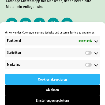
Kampage Mietenstopp mit Menschen, denen bezahlbare
Mieten ein Anliegen sind.
Wir verwenden Cookies, um unsere Website und unseren Service zu optimieren.
Funktional
Immer aktiv
NEWSLETTER
Statistiken
Marketing
Cookies akzeptieren
Ablehnen
© Kampagne Mietenstopp |
Impressum
|
Datenschutz
|
Cookie-Richtlinie (EU)
Einstellungen speichern