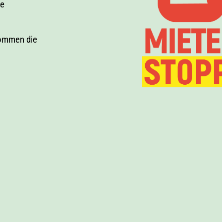
re
kommen die